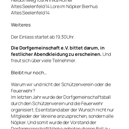
Heidornweg 10a Annika Römer
Altes Seelenfeld 14 Lore im Nöpker Bierhus
Altes Seelenfeld 14
Weiteres
Der Einlass startet ab 19.30Uhr.
Die Dorfgemeinschaft e.V. bittet darum, in
festlicher Abendkleidung zu erscheinen.
Und
freut sich über viele Teilnehmer.
Bleibt nur noch…
Warum wir und nicht der Schützenverein oder die
Feuerwehr?
Im letzten Jahr wurde der Dorfgemeinschaftsball
durch den Schützenverein und die Feuerwehr
organisiert. Es entstand aber der Wunsch nicht nur
Mitglieder der Vereine anzusprechen, sondern alle
Nöpker. Und somit wurde der Vorstand der
Dorfgemeinschaft Nöpke gebeten diesen Ball zu