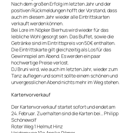
Nach dem großen Erfolg im letzten Jahr und der
positiven Rückmeldungen hofft der Vorstand, dass
auch im diesem Jahr wieder alle Eintrittskarten
verkauft werden können.
Bei Lore im
Nöpker Bierhus
wird wieder für das
leibliche Wohl gesorgt sein. Das Buffet, sowie die
Getränke sind im Eintrittspreis von 50€ enthalten.
Die Eintrittskarte gilt gleichzeitig als Los für das
Gewinnspiel am Abend. Es werden ein paar
hochwertige Preise verlost.
DJ Bruni wird, wie auch im letzten Jahr, wieder zum
Tanz auflegen und somit sollte einem schönen und
unvergesslichen Abend nichts mehr im Weg stehen.
Kartenvorverkauf
Der Kartenvorverkauf startet sofort und endet am
24. Februar. Zu erhalten sind die Karten bei… Philipp
Schönewolf
Roter Weg 1 Helmut Hinz