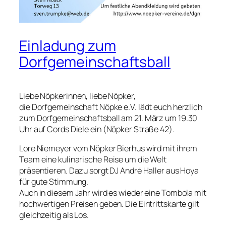
Einladung zum
Dorfgemeinschaftsball
Liebe Nöpkerinnen, liebe Nöpker,
die Dorfgemeinschaft Nöpke e.V. lädt euch herzlich
zum Dorfgemeinschaftsball am 21. März um 19.30
Uhr auf
Cords Diele
ein (Nöpker Straße 42).
Lore Niemeyer vom Nöpker Bierhus wird mit ihrem
Team eine
kulinarische Reise um die Welt
präsentieren. Dazu sorgt DJ André Haller aus Hoya
für gute Stimmung.
Auch in diesem Jahr wird es wieder eine Tombola mit
hochwertigen Preisen geben. Die Eintrittskarte gilt
gleichzeitig als Los.