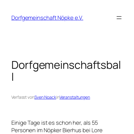
Zum
Inhalt
Dorfgemeinschaft Nöpke e.V.
springen
Dorfgemeinschaftsbal
l
Verfasst von
Sven Noack
in
Veranstaltungen
Einige Tage ist es schon her, als 55
Personen im Nöpker Bierhus bei Lore