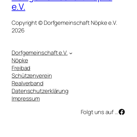
e.V.
Copyright © Dorfgemeinschaft Nöpke e.V.
2026
Dorfgemeinschaft e.V.
Nöpke
Freibad
Schützenverein
Realverband
Datenschutzerklärung
Impressum
Face
Folgt uns auf …