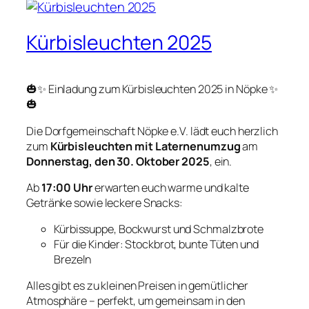
Kürbisleuchten 2025
🎃✨ Einladung zum Kürbisleuchten 2025 in Nöpke ✨
🎃
Die Dorfgemeinschaft Nöpke e.V. lädt euch herzlich
zum
Kürbisleuchten mit Laternenumzug
am
Donnerstag, den 30. Oktober 2025
, ein.
Ab
17:00 Uhr
erwarten euch warme und kalte
Getränke sowie leckere Snacks:
Kürbissuppe, Bockwurst und Schmalzbrote
Für die Kinder: Stockbrot, bunte Tüten und
Brezeln
Alles gibt es zu kleinen Preisen in gemütlicher
Atmosphäre – perfekt, um gemeinsam in den