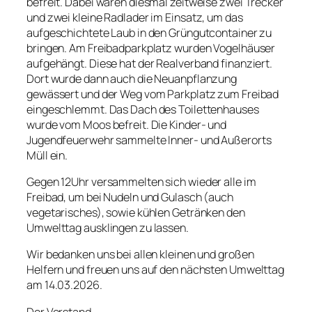
befreit. Dabei waren diesmal zeitweise zwei Trecker
und zwei kleine Radlader im Einsatz, um das
aufgeschichtete Laub in den Grüngutcontainer zu
bringen. Am Freibadparkplatz wurden Vogelhäuser
aufgehängt. Diese hat der Realverband finanziert.
Dort wurde dann auch die Neuanpflanzung
gewässert und der Weg vom Parkplatz zum Freibad
eingeschlemmt. Das Dach des Toilettenhauses
wurde vom Moos befreit. Die Kinder- und
Jugendfeuerwehr sammelte Inner- und Außerorts
Müll ein.
Gegen 12Uhr versammelten sich wieder alle im
Freibad, um bei Nudeln und Gulasch (auch
vegetarisches), sowie kühlen Getränken den
Umwelttag ausklingen zu lassen.
Wir bedanken uns bei allen kleinen und großen
Helfern und freuen uns auf den nächsten Umwelttag
am 14.03.2026.
Der Vorstand