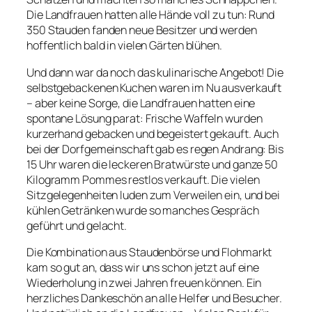
Die Landfrauen hatten alle Hände voll zu tun: Rund
350 Stauden fanden neue Besitzer und werden
hoffentlich bald in vielen Gärten blühen.
Und dann war da noch das kulinarische Angebot! Die
selbstgebackenen Kuchen waren im Nu ausverkauft
– aber keine Sorge, die Landfrauen hatten eine
spontane Lösung parat: Frische Waffeln wurden
kurzerhand gebacken und begeistert gekauft. Auch
bei der Dorfgemeinschaft gab es regen Andrang: Bis
15 Uhr waren die leckeren Bratwürste und ganze 50
Kilogramm Pommes restlos verkauft. Die vielen
Sitzgelegenheiten luden zum Verweilen ein, und bei
kühlen Getränken wurde so manches Gespräch
geführt und gelacht.
Die Kombination aus Staudenbörse und Flohmarkt
kam so gut an, dass wir uns schon jetzt auf eine
Wiederholung in zwei Jahren freuen können. Ein
herzliches Dankeschön an alle Helfer und Besucher.