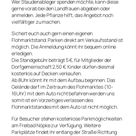
Wer Staudenableger spenden möchte, kann diese
gerne vorab bei den Landfrauen abgeben oder
anmelden. Jede Pflanze hilft, das Angebot noch
vielfältiger zu machen.
Sichert euch auch gern einen eigenen
Flohmarktstand. Parken direkt am Verkaufsstand ist
möglich. Die Anmeldung könnt ihr bequem online
erledigen.
Die Standgebühr beträgt 5 €, für Mitglieder der
Dorfgemeinschaft 2,50 €. Kinder dürfen diesmal
kostenlos auf Decken verkaufen.
Ab 8Uhr könnt ihr mit dem Aufbau beginnen. Das
Gelände darf im Zeitraum des Flohmarktes (10-
16Uhr) mit dem Auto nicht befahren werden uns
somit ist ein Vorzeitiges verlassen des
Flohmarktstandes mit dem Auto ist nicht möglich.
Für Besucher stehen kostenlose Parkmöglichkeiten
am Freibad Nöpke zur Verfügung. Weitere
Parkplätze findet ihr entlang der Straße Richtung