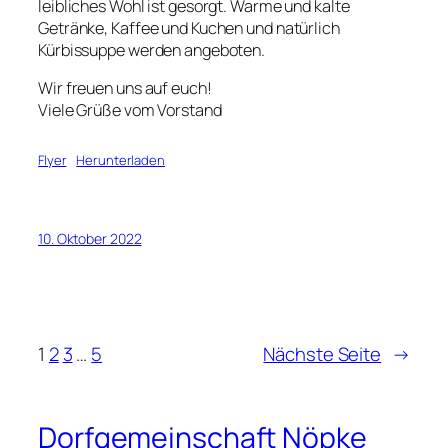
leibliches Wohl ist gesorgt. Warme und kalte
Getränke, Kaffee und Kuchen und natürlich
Kürbissuppe werden angeboten.
Wir freuen uns auf euch!
Viele Grüße vom Vorstand
Flyer
Herunterladen
10. Oktober 2022
1
2
3
…
5
Nächste Seite
→
Dorfgemeinschaft Nöpke