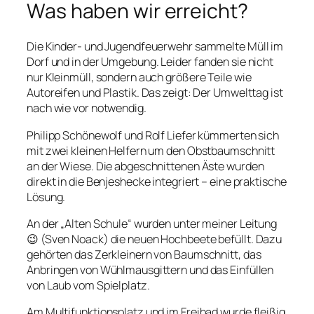
Was haben wir erreicht?
Die Kinder- und Jugendfeuerwehr sammelte Müll im
Dorf und in der Umgebung. Leider fanden sie nicht
nur Kleinmüll, sondern auch größere Teile wie
Autoreifen und Plastik. Das zeigt: Der Umwelttag ist
nach wie vor notwendig.
Philipp Schönewolf und Rolf Liefer kümmerten sich
mit zwei kleinen Helfern um den Obstbaumschnitt
an der Wiese. Die abgeschnittenen Äste wurden
direkt in die Benjeshecke integriert – eine praktische
Lösung.
An der „Alten Schule“ wurden unter meiner Leitung
😉 (Sven Noack) die neuen Hochbeete befüllt. Dazu
gehörten das Zerkleinern von Baumschnitt, das
Anbringen von Wühlmausgittern und das Einfüllen
von Laub vom Spielplatz.
Am Multifunktionsplatz und im Freibad wurde fleißig