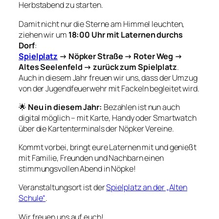
Herbstabend zu starten.
Damit nicht nur die Sterne am Himmel leuchten,
ziehen wir um
18:00 Uhr mit Laternen durchs
Dorf
:
Spielplatz
→ Nöpker Straße → Roter Weg →
Altes Seelenfeld → zurück zum Spielplatz
.
Auch in diesem Jahr freuen wir uns, dass der Umzug
von der Jugendfeuerwehr mit Fackeln begleitet wird.
🌟
Neu in diesem Jahr:
Bezahlen ist nun auch
digital möglich – mit Karte, Handy oder Smartwatch
über die Kartenterminals der Nöpker Vereine.
Kommt vorbei, bringt eure Laternen mit und genießt
mit Familie, Freunden und Nachbarn einen
stimmungsvollen Abend in Nöpke!
Veranstaltungsort ist der
Spielplatz an der „Alten
Schule“
.
Wir freuen uns auf euch!