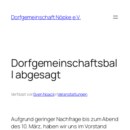
Zum
Inhalt
Dorfgemeinschaft Nöpke e.V.
springen
Dorfgemeinschaftsbal
l abgesagt
Verfasst von
Sven Noack
in
Veranstaltungen
Aufgrund geringer Nachfrage bis zum Abend
des 10. März, haben wir uns im Vorstand