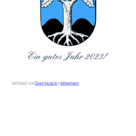
Verfasst von
Sven Noack
in
Allgemein