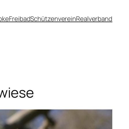
pke
Freibad
Schützenverein
Realverband
wiese