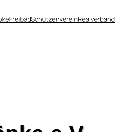
pke
Freibad
Schützenverein
Realverband