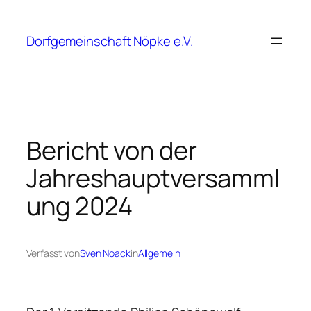
Zum
Inhalt
Dorfgemeinschaft Nöpke e.V.
springen
Bericht von der
Jahreshauptversamml
ung 2024
Verfasst von
Sven Noack
in
Allgemein