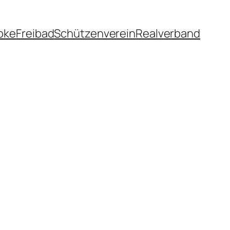
pke
Freibad
Schützenverein
Realverband