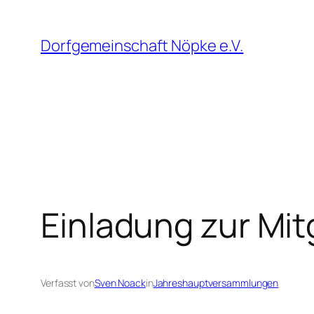
Zum
Inhalt
Dorfgemeinschaft Nöpke e.V.
springen
Einladung zur Mi
Verfasst von
Sven Noack
in
Jahreshauptversammlungen