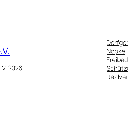
Dorfgem
.V.
Nöpke
Freibad
.V. 2026
Schütz
Realve