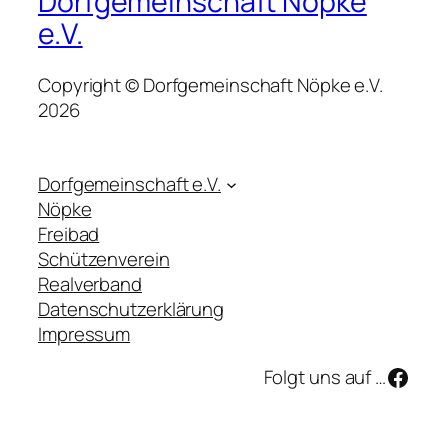
Dorfgemeinschaft Nöpke
e.V.
Copyright © Dorfgemeinschaft Nöpke e.V.
2026
Dorfgemeinschaft e.V.
Nöpke
Freibad
Schützenverein
Realverband
Datenschutzerklärung
Impressum
Face
Folgt uns auf …